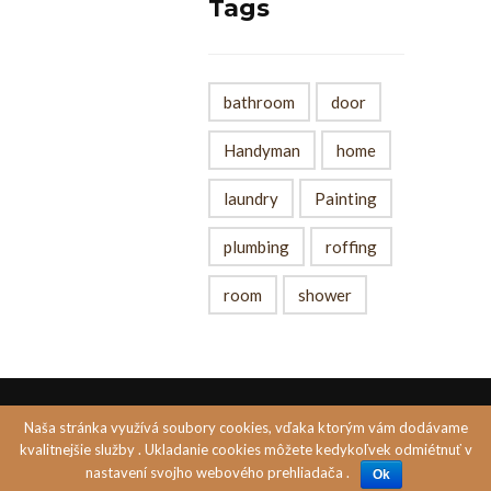
Tags
bathroom
door
Handyman
home
laundry
Painting
plumbing
roffing
room
shower
Naša stránka využívá soubory cookies, vďaka ktorým vám dodávame
Created by
PASTELS MEDIA s.r.o
kvalitnejšie služby . Ukladanie cookies môžete kedykoľvek odmiétnuť v
nastavení svojho webového prehliadača .
Ok