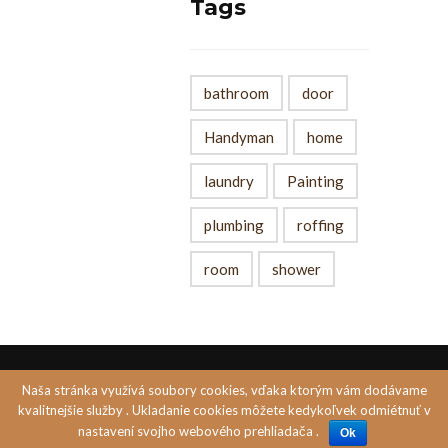
Tags
bathroom
door
Handyman
home
laundry
Painting
plumbing
roffing
room
shower
Naša stránka využívá soubory cookies, vďaka ktorým vám dodávame
Created by
PASTELS MEDIA s.r.o
kvalitnejšie služby . Ukladanie cookies môžete kedykoľvek odmiétnuť v
nastavení svojho webového prehliadača .
Ok